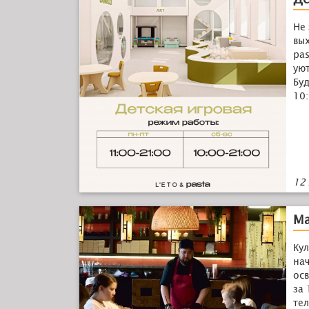
Не 
вых
pas
уют
Буд
10:
12
Ма
Ку
нач
ос
за 
те