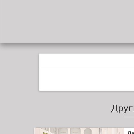
Друг
Де